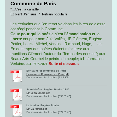
Commune de Paris
"...C'est la canaille
Et bien! J'en suis! " Refrain populaire
Les écrivains que l'on retrouve dans les livres de classe
ont réagi pendant la Commune.
Ceux pour qui la poésie c'est l'émancipation et la
liberté
ont pour nom Jule Vallès, JB Clément, Eugène
Pottier, Louise Michel, Verlaine, Rimbaud, Hugo, ... etc.
En ce temps des poètes étaient ministres: aux
munitions Clément l'auteur du "Temps des cerises"; aux
Beaux Arts Courbet le peintre du peuple; à l'information
Verlaine.
Suite ci dessous
JCH 7/05/2021
Ecrivains et commune de Paris
Ecrivains et Commune de Paris.pdf
Document Adobe Acrobat [73.8 KB]
Jean Misère. Eugène Pottier 1880
EP Jean Misère.pdf
Document Adobe Acrobat [556.7 KB]
La famille. Eugène Pottier
EP La famille.pdf
Document Adobe Acrobat [579.7 KB]