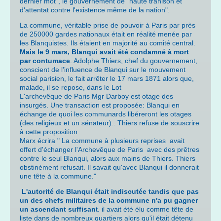
dernier mot", le gouvernement de "haute trahison et
d'attentat contre l'existence même de la nation".
La commune, véritable prise de pouvoir à Paris par près
de 250000 gardes nationaux était en réalité menée par
les Blanquistes. Ils étaient en majorité au comité central.
Mais le 9 mars, Blanqui avait été condamné à mort
par contumace
. Adolphe Thiers, chef du gouvernement,
conscient de l'influence de Blanqui sur le mouvement
social parisien, le fait arrêter le 17 mars 1871 alors que,
malade, il se repose, dans le Lot
L'archevêque de Paris Mgr Darboy est otage des
insurgés. Une transaction est proposée: Blanqui en
échange de quoi les communards libéreront les otages
(des religieux et un sénateur).. Thiers refuse de souscrire
à cette proposition
Marx écrira " La commune à plusieurs reprises avait
offert d'échanger l'Archevêque de Paris avec des prêtres
contre le seul Blanqui, alors aux mains de Thiers. Thiers
obstinément refusait. Il savait qu'avec Blanqui il donnerait
une tête à la commune."
L'autorité de Blanqui était indiscutée tandis que pas
un des chefs militaires de la commune n'a pu gagner
un ascendant suffisan
t. il avait été élu comme tête de
liste dans de nombreux quartiers alors qu'il était détenu