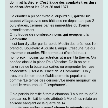
dominait la Bièvre. C'est là que des
combats très durs
se déroulèrent
les 25 et 26 mai 1871.
Ce quartier a pu par miracle, aujourd'hui,
garder un
aspect village
avec des bâtisses ne dépassant pas 2
ou 3 étages, cernées par les immeubles du 13ème
arrondissement.
On y trouve
de nombreux noms qui évoquent la
Commune
.
Il est bon d'y aller par la rue du Moulin des près, que l'on
prend du Boulevard Auguste Blanqui. C'est une rue qui
traverse le quartier. Elle permettait d'accéder aux
nombreux moulins qui autrefois utilisaient la Bièvre. On
accède ainsi à la place Paul Verlaine. De là on peut
flaner rue de la butte aux cailles ou emprunter les rues
adjacentes jusquà la "Place de la Commune". On y
trouvera de nombreux établissements populaires
comme "Le temps des cerises","Le merle moqueur" ou
aussi le restaurant de "L'espérance".
On a parfois identifié à tort la chanson "La butte rouge" à
ce quartier. En fait le texte attribué à Montéhus relate un
épisode sanglant de la guerre de 14.
La butte aux cailles a
gardé vivace la mémoire de la