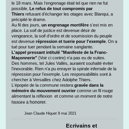
le 18 mars. Mais l'engrenage était tel que rien ne fut
possible.
Le refus de tout compromis par
Thiers
refusant d'échanger les otages avec Blanqui, a
précipité le drame.
Au fil des jours,
un engrenage mortifère
s'est mis en
place. La soif de justice est devenue désir de
vengeance, la soif d'ordre et de soumission du peuple
est devenue
répression et tuerie pour l'exemple
. On a
tué pour tuer pendant la semaine sanglante.
L'appel pressant intitulé "Manifeste de la Franc-
Maçonnerie"
(Voir ci contre) n'a pas eu de suites.
Des hommes, tel Jules Vallès, auraient souhaité éviter
l'inexorable. Rien n'a pu enrayer la spirale infernale de la
répression pour l'exemple. Les responsabilités sont à
chercher à Versailles chez Adolphe Thiers.
L'épopée de la commune restera
gravée dans la
mémoire du mouvement ouvrier
comme un fil rouge
alimentant la réflexion et comme un moment de notre
honorer.
histoire à
Jean Claude Hiquet 9 mai 2021
Ecrivains et