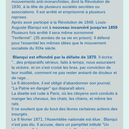
mouvements anti-monarchistes, dont la Révolution de
1830, à la tête de plusieurs sociétés secrètes ou
associations. Il est arrêté et emprisonné à plusieurs
reprises.
Après avoir participé à la Révolution de 1848, Louis-
Auguste Blanqui est à
nouveau incarcéré jusqu'en 1859
Plusieurs fois arrêté il sera même surnommé
"l'enfermé". (35 années de sa vie en prison). Il défend
pour l'essentiel les mêmes idées que le mouvement
socialiste du XIXe siècle.
Blanqui est effondré par la défaite de 1870
. Il écrira:
"...des préparatifs sérieux, faits à temps, nous assuraient
la victoire, et on s'est croisé les bras, par conviction de
leur inutilité, comment ne pas rester anéanti de douleur et
de rage...
Le 8 décembre, il est obligé d'abandonner son journal,
“La Patrie en danger" qui disparaît alors.
La disette est rude à Paris, où les citoyens sont conduits à
manger les chevaux, les chats, les chiens, et même les
rats.
Il ne soutient que du bout des lèvres certaines actions des
insurgés.
Le 8 février 1871, l'Assemblée nationale est élue ; Blanqui
n'est pas élu. Il accuse, dans un pamphlet intitulé "Un