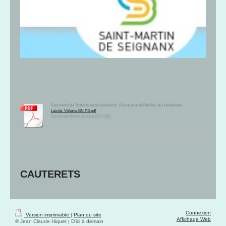
Ces mots de Voltaire sont éclairants. Il livre une définition du fanatisme
Laicité. Voltaire.BN PS.pdf
Document Adobe Acrobat [55.6 KB]
CAUTERETS
Connexion
Version imprimable
|
Plan du site
Affichage Web
© Jean Claude Hiquet | D'ici à demain