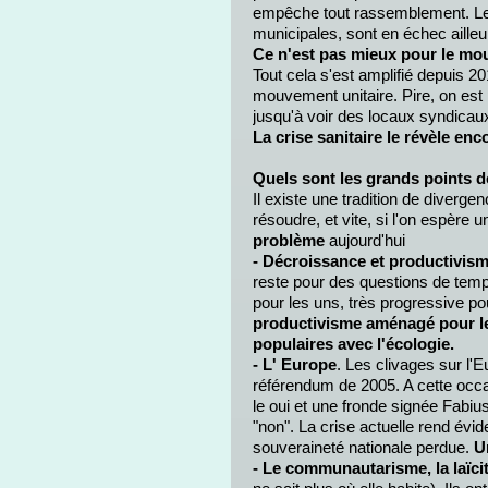
empêche tout rassemblement. Les 
municipales, sont en échec aille
Ce n'est pas mieux pour le mo
Tout cela s'est amplifié depuis 2
mouvement unitaire. Pire, on est pa
jusqu'à voir des locaux syndicaux
La crise sanitaire le révèle enc
Quels sont les grands points 
Il existe une tradition de divergen
résoudre, et vite, si l'on espère 
problème
aujourd'hui
- Décroissance et productivis
reste pour des questions de temp
pour les uns, très progressive po
productivisme aménagé pour l
populaires avec l'écologie.
- L' Europe
. Les clivages sur l'
référendum de 2005. A cette occa
le oui et une fronde signée Fabius
"non". La crise actuelle rend év
souveraineté nationale perdue.
U
- Le communautarisme, la laïci