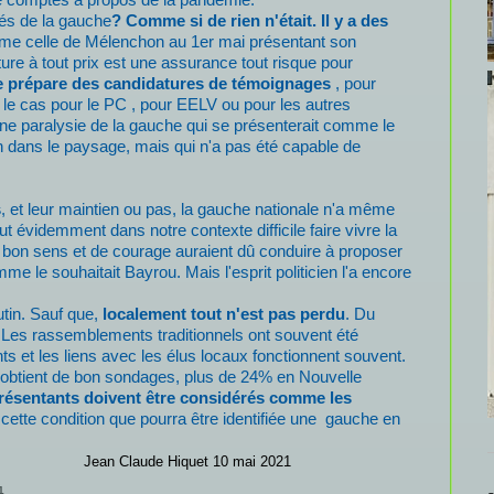
tés de la gauche
? Comme si de rien n'était. Il y a des
e celle de Mélenchon au 1er mai présentant son
re à tout prix est une assurance tout risque pour
se prépare des candidatures de témoignages
, pour
t le cas pour le PC , pour EELV ou pour les autres
une paralysie de la gauche qui se présenterait comme le
n dans le paysage, mais qui n'a pas été capable de
s
, et leur maintien ou pas, la gauche nationale n'a même
aut évidemment dans notre contexte difficile faire vivre la
on sens et de courage auraient dû conduire à proposer
e le souhaitait Bayrou. Mais l'esprit politicien l'a encore
utin. Sauf que,
localement tout n'est pas perdu
. Du
ns. Les rassemblements traditionnels ont souvent été
nts et les liens avec les élus locaux fonctionnent souvent.
t obtient de bon sondages, plus de 24% en Nouvelle
résentants doivent être considérés comme les
à cette condition que pourra être identifiée une gauche en
Jean Claude Hiquet 10 mai 2021
1