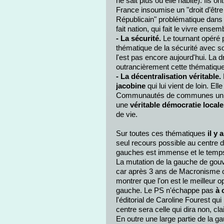
ne sait plus où elle habite). Ils 
France insoumise un "droit d’être
Républicain" problématique dans ce
fait nation, qui fait le vivre ensemb
- La sécurité.
Le tournant opéré 
thématique de la sécurité avec so
l'est pas encore aujourd'hui. La d
outrancièrement cette thématiqu
- La décentralisation véritable.
jacobine
qui lui vient de loin. Elle
Communautés de communes un nou
une
véritable démocratie local
de vie.
Sur toutes ces thématiques
il y
seul recours possible au centre d
gauches est immense et le temp
La mutation de la gauche de gouv
car après 3 ans de Macronisme on
montrer que l'on est le meilleur op
gauche. Le PS n'échappe pas
à 
l'éditorial de Caroline Fourest qu
centre sera celle qui dira non, cl
En outre une large partie de la