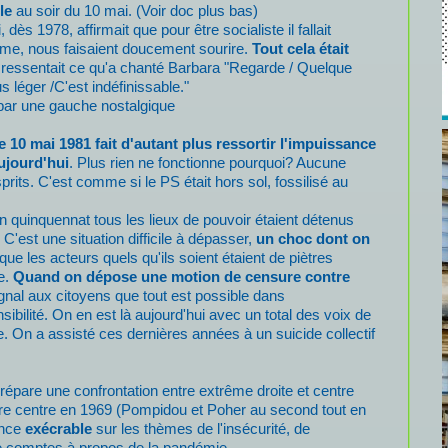
le
au soir du 10 mai. (Voir doc plus bas)
 dès 1978, affirmait que pour être socialiste il fallait
lisme, nous faisaient doucement sourire.
Tout cela était
 ressentait ce qu'a chanté Barbara "Regarde / Quelque
 léger /C'est indéfinissable."
 par une gauche nostalgique
e 10 mai 1981 fait d'autant plus ressortir l'impuissance
aujourd'hui
. Plus rien ne fonctionne pourquoi? Aucune
rits. C'est comme si le PS était hors sol, fossilisé au
uinquennat tous les lieux de pouvoir étaient détenus
 C'est une situation difficile à dépasser,
un choc dont on
 que les acteurs quels qu'ils soient étaient de piètres
ée.
Quand on dépose une motion de censure contre
gnal aux citoyens que tout est possible dans
sibilité. On en est là aujourd'hui avec un total des voix de
e. On a assisté ces dernières années à un suicide collectif
prépare une confrontation entre extrême droite et centre
ntre centre en 1969 (Pompidou et Poher au second tout en
once
exécrable
sur les thèmes de l'insécurité, de
e comptes à propos de la pandémie.