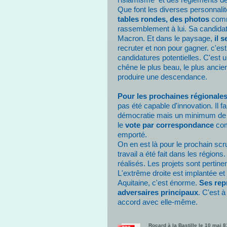
Que font les diverses personnali
tables rondes, des photos
comm
rassemblement à lui. Sa candidatu
Macron. Et dans le paysage,
il 
recruter et non pour gagner. c'es
candidatures potentielles. C'est 
chêne le plus beau, le plus ancie
produire une descendance.
Pour les prochaines régionale
pas été capable d'innovation. Il f
démocratie mais un minimum de b
le
vote par correspondance
comm
emporté.
On en est là pour le prochain scr
travail a été fait dans les régio
réalisés. Les projets sont pertine
L'extrême droite est implantée e
Aquitaine, c'est énorme.
Ses rep
adversaires principaux
. C'est 
accord avec elle-même.
Rocard à la Bastille le 10 mai 8