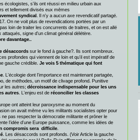
écologistes, s'ils ont réussi en milieu urbain aux
urs et tellement divisés eux mêmes
uvement syndical
. Il n'y a aucun axe revendicatif partagé.
017. On ne voit plus de revendications portées par un
s loin de traiter les concurrents de traitres, et on est allé
 attaqués, signe d'un climat général délétère.
ore davantage..
de désaccords
sur le fond à gauche?. Ils sont nombreux.
ces profondes qui viennent de loin et qu'il est impératif de
une gauche crédible.
Je vois 5 thématique qui font
me
. L'écologie dont l'importance est maintenant partagée,
o, de méthodes, un motif de clivage profond. Punitive
ur les autres;
décroissance indispensable pour les uns
es autres
. L'enjeu est de
réconcilier les classes
Europe ont atteint leur paroxysme au moment du
sion on avait même vu les militants socialistes opter pour
 ne pas respecter la démocratie militante et prôner le
idente l'idée d'une Europe puissance, comme les idées de
n compromis
sera difficile
.
té
. Les désaccords sont profonds. (Voir Article la gauche