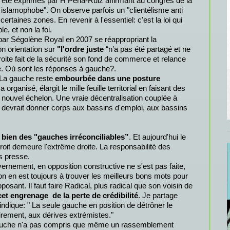
ont été exprimés par H Peña-Ruiz affirmant au congrès de la
 islamophobe". On observe parfois un "clientélisme anti
rtaines zones. En revenir à l'essentiel: c'est la loi qui
le, et non la foi.
par Ségolène Royal en 2007 se réappropriant la
n orientation sur
"l'ordre juste
“n’a pas été partagé et ne
roite fait de la sécurité son fond de commerce et relance
e. Où sont les réponses à gauche?.
La gauche reste
embourbée dans une posture
 a organisé, élargit le mille feuille territorial en faisant des
vel échelon. Une vraie décentralisation couplée à
e
devrait donner corps aux bassins d'emploi, aux bassins
 a bien des "gauches irréconciliables”
. Et aujourd'hui le
roit demeure l'extrême droite. La responsabilité des
s presse.
ernement, en opposition constructive ne s'est pas faite,
 en est toujours à trouver les meilleurs bons mots pour
posant. Il faut faire Radical, plus radical que son voisin de
cet engrenage de la perte de crédibilité
. Je partage
i indique: " La seule gauche en position de détrôner le
airement, aux dérives extrémistes."
 gauche n'a pas compris que même un rassemblement