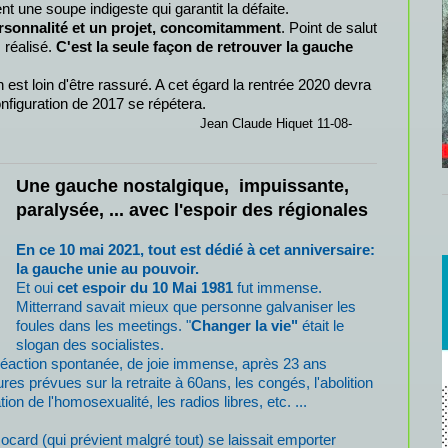
nt une soupe indigeste qui garantit la défaite.
ersonnalité et un projet, concomitamment
. Point de salut
 réalisé.
C'est la seule façon de retrouver la gauche
st loin d'être rassuré. A cet égard la rentrée 2020 devra
nfiguration de 2017 se répétera.
de Hiquet 11-08-
Une gauche nostalgique, impuissante,
paralysée, ... avec l'espoir des régionales
En ce 10 mai 2021, tout est dédié à cet anniversaire:
la gauche unie au pouvoir.
Et oui
cet espoir du 10 Mai 1981
fut immense.
Mitterrand savait mieux que personne galvaniser les
foules dans les meetings. "
Changer la vie"
était le
slogan des socialistes.
 réaction spontanée, de joie immense, après 23 ans
es prévues sur la retraite à 60ans, les congés, l'abolition
ion de l'homosexualité, les radios libres, etc. ...
card (qui prévient malgré tout) se laissait emporter