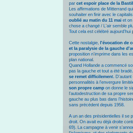
par
cet espoir place de la Bastil
Les affirmations de Mitterrand qui,
souhaiter en finir avec le capita
oublié au matin du 11 mai
et on
chose a changé / L'air semble plus
Tout cela est célébré aujourd'hui
Cette nostalgie,
l'évocation de c
et la paralysie de la gauche d'
proposition n'imprime dans les esp
plan national.
Quand Hollande a commencé son q
pas la gauche et tout a été bradé.
se remet difficilemen
t. D'autant
personnalités à l'envergure limit
son propre camp
on donne le si
l'autodestruction de sa propre sen
gauche au plus bas dans l'histoir
sans précédent depuis 1958.
A un an des présidentielles il se 
droit. On avait eu déjà droite co
69). La campagne à venir s'ann
l'islamisme et des règlements d