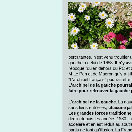
percutantes, n'est venu troubler 
gauche à celui de 1958.
Il n'y a
l'époque "qu'en dehors du PC et de
M Le Pen et de Macron qu'y a-t-il
"L'archipel français" pourrait être
L'archipel de la gauche pourrai
faire pour retrouver la gauche
L'archipel de la gauche.
La gauc
sans liens entr'elles,
chacune jal
Les grandes forces traditionnel
déclin depuis les années 1980. 
accéléré et en est réduit au sou
partis ne font qu'illusion. La Fran