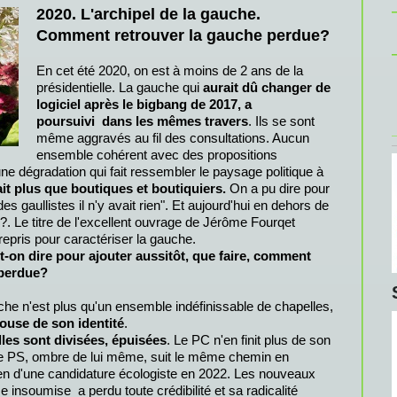
2020. L'archipel de la gauche.
Comment retrouver la gauche perdue?
En cet été 2020, on est à moins de 2 ans de la
présidentielle. La gauche qui
aurait dû changer de
logiciel après le bigbang de 2017, a
poursuivi dans les mêmes travers
. Ils se sont
même aggravés au fil des consultations. Aucun
ensemble cohérent avec des propositions
une dégradation qui fait ressembler le paysage politique à
vait plus que boutiques et boutiquiers.
On a pu dire pour
s gaullistes il n'y avait rien". Et aujourd'hui en dehors de
?. Le titre de l'excellent ouvrage de Jérôme Fourqet
 repris pour caractériser la gauche.
t-on dire pour ajouter aussitôt, que faire, comment
 perdue?
he n'est plus qu'un ensemble indéfinissable de chapelles,
ouse de son identité
.
les sont divisées, épuisées
. Le PC n'en finit plus de son
Le PS, ombre de lui même, suit le même chemin en
tien d'une candidature écologiste en 2022. Les nouveaux
ce insoumise a perdu toute crédibilité et sa radicalité