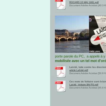
ROCARD 10 MAI 1981.pdf
Document Adobe Acrobat [40.3 K
porte parole du PC, a appelé à y 
mobilisée avec un tel mot d'or
Laïcité, lutte contre les discri
article Laîcité.pdf
Document Adobe Acrobat [50.6 K
Ces mots de Voltaire sont éclair
Laicité. Voltaire.BN PS.pdf
Document Adobe Acrobat [55.6 K