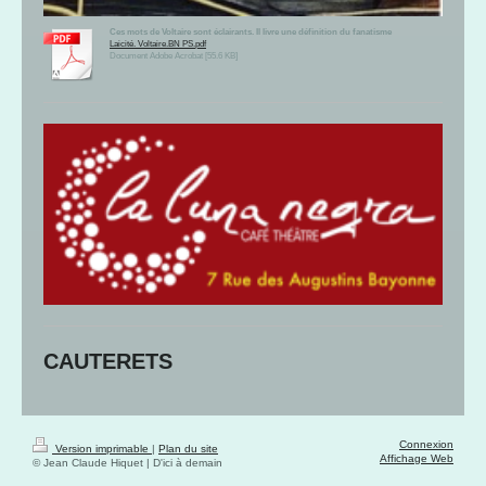
Ces mots de Voltaire sont éclairants. Il livre une définition du fanatisme
Laicité. Voltaire.BN PS.pdf
Document Adobe Acrobat [55.6 KB]
CAUTERETS
Connexion
Version imprimable
|
Plan du site
Affichage Web
© Jean Claude Hiquet | D'ici à demain