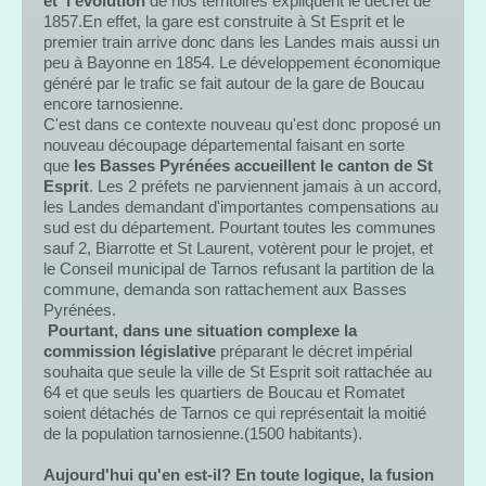
et l'évolution
de nos territoires expliquent le décret de
1857.En effet, la gare est construite à St Esprit et le
premier train arrive donc dans les Landes mais aussi un
peu à Bayonne en 1854. Le développement économique
généré par le trafic se fait autour de la gare de Boucau
encore tarnosienne.
C'est dans ce contexte nouveau qu'est donc proposé un
nouveau découpage départemental faisant en sorte
que
les Basses Pyrénées accueillent le canton de St
Esprit
. Les 2 préfets ne parviennent jamais à un accord,
les Landes demandant d'importantes compensations au
sud est du département. Pourtant toutes les communes
sauf 2, Biarrotte et St Laurent, votèrent pour le projet, et
le Conseil municipal de Tarnos refusant la partition de la
commune, demanda son rattachement aux Basses
Pyrénées.
Pourtant, dans une situation complexe la
commission législative
préparant le décret impérial
souhaita que seule la ville de St Esprit soit rattachée au
64 et que seuls les quartiers de Boucau et Romatet
soient détachés de Tarnos ce qui représentait la moitié
de la population tarnosienne.(1500 habitants).
Aujourd'hui qu'en est-il? En toute logique, la fusion