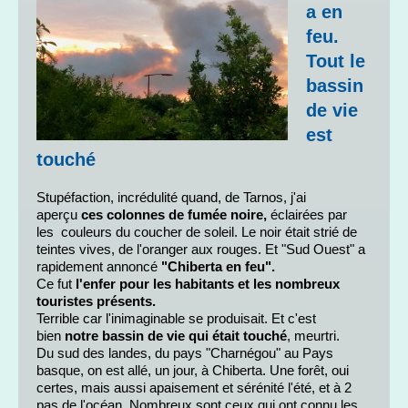
a en
feu.
Tout le
bassin
de vie
est
touché
Stupéfaction, incrédulité quand, de Tarnos, j'ai
aperçu
ces colonnes de fumée noire,
éclairées par
les couleurs du coucher de soleil. Le noir était strié de
teintes vives, de l'oranger aux rouges. Et "Sud Ouest" a
rapidement annoncé
"Chiberta en feu".
Ce fut
l'enfer pour les habitants et les nombreux
touristes présents.
Terrible car l'inimaginable se produisait. Et c'est
bien
notre bassin de vie qui était touché
, meurtri.
Du sud des landes, du pays "Charnégou" au Pays
basque, on est allé, un jour, à Chiberta. Une forêt, oui
certes, mais aussi apaisement et sérénité l'été, et à 2
pas de l'océan. Nombreux sont ceux qui ont connu les