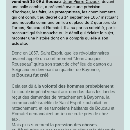
vendredi 15-09 à Boucau
.
Jean Pierre Cazaux,
devant
une salle comble, a présenté avec une précision
d'horloger, les faits, les protagonistes, les cheminements
qui ont conduit au décret du 14 septembre 1857 instituant
une nouvelle commune en lieu et place de 2 quartiers de
Tarnos, Boucau et Romatet. Il a su par sa sobriété, par le
raccourci qui fait mouche ou le détail qui éclaire le sujet,
raconter une histoire dont on a compris qu'elle a son
actualité.
Donc en 1857, Saint Esprit, que les révolutionnaires
avaient appelé un court moment "Jean Jacques
Rousseau" quitta son statut de chef lieu de canton du
Seignanx en devenant un quartier de Bayonne,
et
Boucau fut créé
.
Cela est dû à la
volonté des hommes probablement
:
Le couple impérial venant aux corridas dans les landes
reçut des demandes de rattachement à Bayonne, la
communauté israélite de Saint Esprit souhaitait un
rattachement, et les tarnosiens habitants de Boucau et
Romatet demandaient un lieu de culte près de chez
eux.
Mais plus surement
la pression des choses