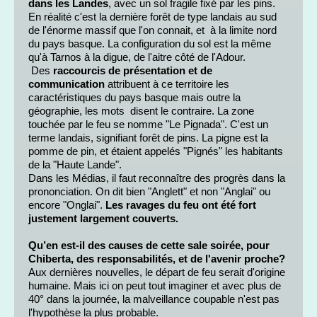
dans les Landes
, avec un sol fragile fixé par les pins.
En réalité c'est la dernière forêt de type landais au sud
de l'énorme massif que l'on connait, et à la limite nord
du pays basque. La configuration du sol est la même
qu'à Tarnos à la digue, de l'aitre côté de l'Adour.
Des
raccourcis de présentation et de
communication
attribuent à ce territoire les
caractéristiques du pays basque mais outre la
géographie, les mots disent le contraire. La zone
touchée par le feu se nomme "Le Pignada". C'est un
terme landais, signifiant forêt de pins. La pigne est la
pomme de pin, et étaient appelés "Pignés" les habitants
de la "Haute Lande".
Dans les Médias, il faut reconnaître des progrès dans la
prononciation. On dit bien "Anglett" et non "Anglai" ou
encore "Onglai".
Les ravages du feu ont été fort
justement largement couverts.
Qu’en est-il des causes de cette sale soirée, pour
Chiberta, des responsabilités, et de l'avenir proche?
Aux dernières nouvelles, le départ de feu serait d'origine
humaine. Mais ici on peut tout imaginer et avec plus de
40° dans la journée, la malveillance coupable n'est pas
l'hypothèse la plus probable.