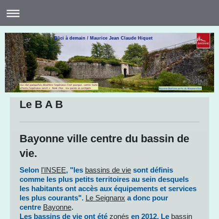
D'ici à demain / Maurice Jean Claude Hiquet
Le B A B
Bayonne ville centre du bassin de
vie.
Selon
l'INSEE
, "les
bassins de vie
sont définis
comme les plus petits territoires au sein desquels
les habitants ont accès aux équipements et services
les plus courants".
Le Seignanx
a donc pour
centre
Bayonne
.
Les bassins de vie ont été
zonés
en 2012. Le
bassin