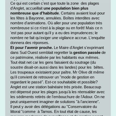
Ce qui est certain c'est que toute la zone des plages
d'Anglet, accueillait
une population bien plus
nombreuse que d'habitude
. Certains avaient loué pour
les fêtes à Bayonne, annulées. Boîtes interdites avec
nombre d'animations. Où aller pour une population très
nombreuse si ce n'est à la plage ou en forêt! Mais ce n
'est pas pour autant qu'il y a eu des imprudences; le
nombre ne fait qu'exiger une vigilance accrue. L'enquête
donnera des réponses.
Et pour l'avenir proche.
Le Maire d'Anglet s'exprimant
dans Sud Ouest semblait regretter la
gestion passée
de
ce patrimoine, réalisée par les habitants eux mêmes.
Tout était net car les gens faisaient du soutrage (du
soustre disait-on aussi dans les landes) pour les bêtes.
Les troupeaux existaient pour paître. Mr Olive dit même
qu'il convient de retrouver un "mode de gestion en
regardant le passé". Est-ce souhaitable et possible?
Anglet est une station balnéaire très prisée. Beaucoup
est dépensé pour les plages jusqu'à les réensabler avec
les sédiments retirés de l'embouchure de l'Adour. On ne
peut uniquement imaginer de solutions "à l'ancienne".
Il peut y avoir des délégations au "Conservatoire du
littoral "comme à Tarnos. En tout état de cause, les